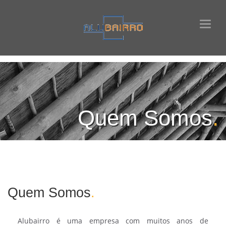
Toggl
naviga
Quem Somos
.
Quem Somos
.
Alubairro é uma empresa com muitos anos de